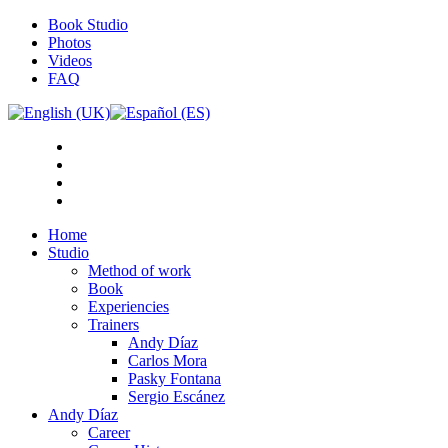
Book Studio
Photos
Videos
FAQ
Home
Studio
Method of work
Book
Experiencies
Trainers
Andy Díaz
Carlos Mora
Pasky Fontana
Sergio Escánez
Andy Díaz
Career